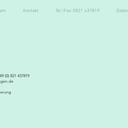
eam
Kontakt
Tel./Fax: 0821 437819
Daten
49 (0) 821 437819
ergen.de
herung