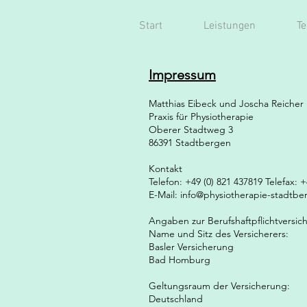
Start
Leistungen
T
I
mpressum
Matthias Eibeck und Joscha Reicher
Praxis für Physiotherapie
Oberer Stadtweg 3
86391 Stadtbergen
Kontakt
Telefon: +49 (0) 821 437819 Telefax: +
E-Mail: info@physiotherapie-stadtb
Angaben zur Berufshaftpflichtversic
Name und Sitz des Versicherers:
Basler Versicherung
Bad Homburg
Geltungsraum der Versicherung:
Deutschland